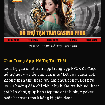
Casino FFOK: Hỗ Trợ Tận Tâm
Chat Trong App: Hỗ Trợ Tức Thời
Liên hệ qua chat tích hợp trong app FFOK để được
hỗ trợ ngay về lỗi ván bài, như “kết quả blackjack
không hiển thị” hoặc “ưu đãi chưa cộng”. Đội ngũ
CSKH hướng dẫn chi tiết, như kiểm tra kết nối hoặc
đổi bàn chơi, giúp bạn tiếp tục chinh phục poker
hoặc baccarat mà không bị gián đoạn.