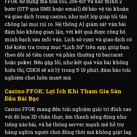
FFOK sử dụng mã hóa SSL 256-bit và xác minh 2
bước (OTP qua SMS hoặc email) để bảo vệ tài khoản
và giao dịch trong casino, như một lớp giáp tối tân
chống lại mọi rủi ro. Hệ thống AI giám sát ván bài
đảm bảo không gian lận, với kết quả được công bố
minh bạch sau mỗi ván. Lịch sử cược và giao dịch có
thể kiểm tra trong mục “Lịch Sử” trên app, giúp bạn
theo dõi số tiền cược và phần thưởng từ baccarat
hoặc poker. Nếu gặp lỗi, như kết quả ván bài không
hiển thị, CSKH sẽ xử lý trong 5-10 phút, đảm bảo trải
nghiệm chơi luôn mượt mà.
Casino FFOK: Lợi Ích Khi Tham Gia Sàn
Đấu Bài Bạc
Casino FFOK mang đến trải nghiệm giải trí đỉnh cao
với đồ họa 3D chân thực, âm thanh sống động như
tiếng xào bài, và hệ thống server mạnh mẽ hỗ trợ
hàng nghìn người chơi đồng thời mà không giật lag.