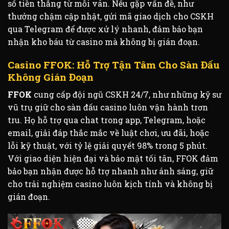
số tiền thắng từ mỗi ván. Nếu gặp vấn đề, như
thưởng chậm cập nhật, gửi mã giao dịch cho CSKH
qua Telegram để được xử lý nhanh, đảm bảo bạn
nhận kho báu từ casino mà không bị gián đoạn.
Casino FFOK: Hỗ Trợ Tận Tâm Cho Sàn Đấu
Không Gián Đoạn
FFOK
cung cấp đội ngũ CSKH 24/7, như những kỹ sư
vũ trụ giữ cho sàn đấu casino luôn vận hành trơn
tru. Họ hỗ trợ qua chat trong app, Telegram, hoặc
email, giải đáp thắc mắc về luật chơi, ưu đãi, hoặc
lỗi kỹ thuật, với tỷ lệ giải quyết 98% trong 5 phút.
Với giao diện hiện đại và bảo mật tối tân, FFOK đảm
bảo bạn nhận được hỗ trợ nhanh như ánh sáng, giữ
cho trải nghiệm casino luôn kịch tính và không bị
gián đoạn.