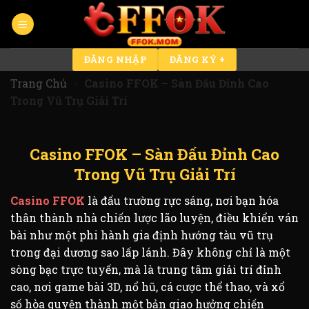
Skip
to
content
ĐĂNG NHẬP
ĐĂNG KÝ +
Trang Chủ
»
Casino FFOK – Sàn Đấu Đỉnh Cao
Trong Vũ Trụ Giải Trí
Casino FFOK – Sàn Đấu Đỉnh Cao
Trong Vũ Trụ Giải Trí
Casino FFOK
là đấu trường rực sáng, nơi bạn hóa
thân thành nhà chiến lược lão luyện, điều khiển ván
bài như một phi hành gia định hướng tàu vũ trụ
trong đại dương sao lấp lánh. Đây không chỉ là một
sòng bạc trực tuyến, mà là trung tâm giải trí đỉnh
cao, nơi game bài 3D, nổ hũ, cá cược thể thao, và xổ
số hòa quyện thành một bản giao hưởng chiến