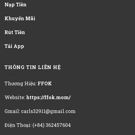
Nạp Tiền
Khuyến Mãi
Rút Tiền
Tải App
THÔNG TIN LIÊN HỆ
Thương Hiệu:
FFOK
Website:
https://ffok.mom/
Gmail:
carls32911@gmail.com
Điện Thoại:
(+84) 362457604