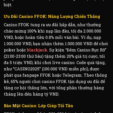
biệt.
Ưu Đãi Casino FFOK: Năng Lượng Chiến Thắng
Casino FFOK tung ra ưu đãi hấp dẫn, như thưởng
chào mừng 100% khi nạp lần đầu, tối đa 2.000.000
VND, hoặc hoàn tiền 0.8% mỗi ván bài. Ví dụ, nạp
1.000.000 VND, bạn nhận thêm 1.000.000 VND để chơi
poker hoặc
blackjack
. Sự kiện “Đêm Casino Rực Rỡ”
(21:00-23:00 thứ Sáu) tặng thêm 20% giá trị cược, tối
đa 5 triệu VND, khi chơi live casino. Code quà tặng,
như “CASINO2025” (100.000 VND miễn phí), được
phát qua fanpage FFOK hoặc Telegram. Theo thống
kê, 65% người chơi casino FFOK tận dụng ưu đãi để
tăng cơ hội thắng lớn, với tổng phần thưởng hàng
tháng lên đến hàng tỷ VND.
Bảo Mật Casino: Lớp Giáp Tối Tân