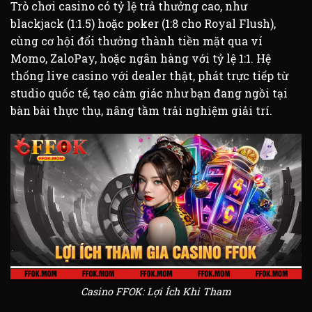
Trò chơi casino có tỷ lệ trả thưởng cao, như
blackjack (1:1.5) hoặc poker (1:8 cho Royal Flush),
cùng cơ hội đổi thưởng thành tiền mặt qua ví
Momo, ZaloPay, hoặc ngân hàng với tỷ lệ 1:1. Hệ
thống live casino với dealer thật, phát trực tiếp từ
studio quốc tế, tạo cảm giác như bạn đang ngồi tại
bàn bài thực thụ, nâng tầm trải nghiệm giải trí.
Casino FFOK: Lợi Ích Khi Tham