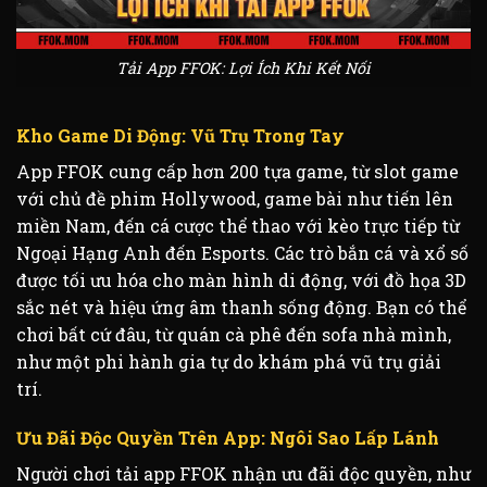
Tải App FFOK: Lợi Ích Khi Kết Nối
Kho Game Di Động: Vũ Trụ Trong Tay
App FFOK cung cấp hơn 200 tựa game, từ slot game
với chủ đề phim Hollywood, game bài như tiến lên
miền Nam, đến cá cược thể thao với kèo trực tiếp từ
Ngoại Hạng Anh đến Esports. Các trò bắn cá và xổ số
được tối ưu hóa cho màn hình di động, với đồ họa 3D
sắc nét và hiệu ứng âm thanh sống động. Bạn có thể
chơi bất cứ đâu, từ quán cà phê đến sofa nhà mình,
như một phi hành gia tự do khám phá vũ trụ giải
trí.
Ưu Đãi Độc Quyền Trên App: Ngôi Sao Lấp Lánh
Người chơi tải app FFOK nhận ưu đãi độc quyền, như