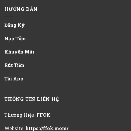
HƯỚNG DẪN
Đăng Ký
Nạp Tiền
Khuyến Mãi
Rút Tiền
Tải App
THÔNG TIN LIÊN HỆ
Thương Hiệu:
FFOK
Website:
https://ffok.mom/