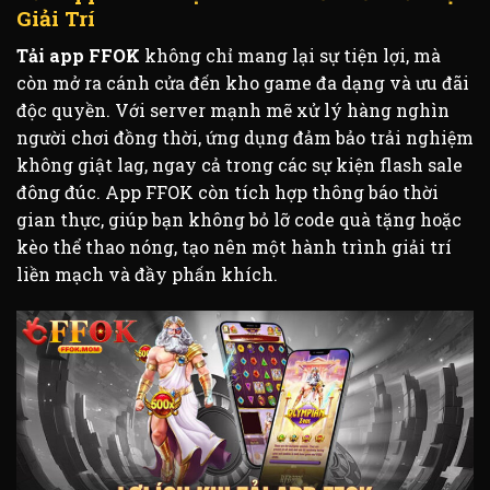
Giải Trí
Tải app FFOK
không chỉ mang lại sự tiện lợi, mà
còn mở ra cánh cửa đến kho game đa dạng và ưu đãi
độc quyền. Với server mạnh mẽ xử lý hàng nghìn
người chơi đồng thời, ứng dụng đảm bảo trải nghiệm
không giật lag, ngay cả trong các sự kiện flash sale
đông đúc. App FFOK còn tích hợp thông báo thời
gian thực, giúp bạn không bỏ lỡ code quà tặng hoặc
kèo thể thao nóng, tạo nên một hành trình giải trí
liền mạch và đầy phấn khích.