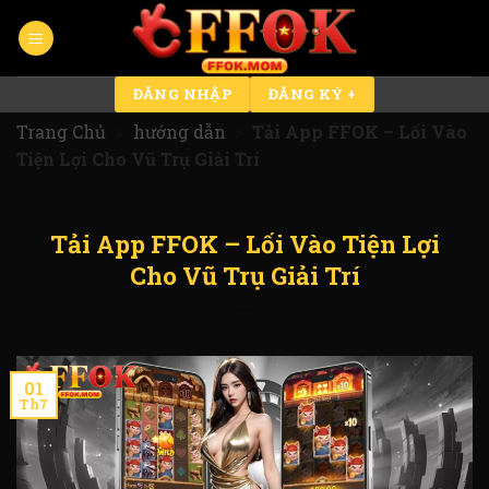
Skip
to
content
ĐĂNG NHẬP
ĐĂNG KÝ +
Trang Chủ
»
hướng dẫn
»
Tải App FFOK – Lối Vào
Tiện Lợi Cho Vũ Trụ Giải Trí
Tải App FFOK – Lối Vào Tiện Lợi
Cho Vũ Trụ Giải Trí
01
Th7