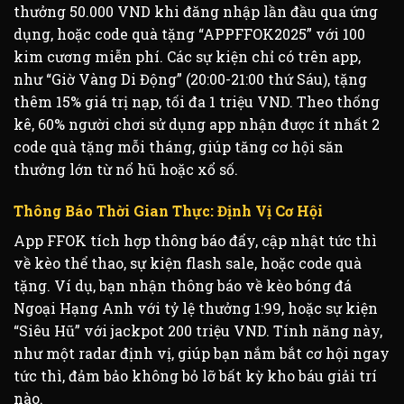
thưởng 50.000 VND khi đăng nhập lần đầu qua ứng
dụng, hoặc code quà tặng “APPFFOK2025” với 100
kim cương miễn phí. Các sự kiện chỉ có trên app,
như “Giờ Vàng Di Động” (20:00-21:00 thứ Sáu), tặng
thêm 15% giá trị nạp, tối đa 1 triệu VND. Theo thống
kê, 60% người chơi sử dụng app nhận được ít nhất 2
code quà tặng mỗi tháng, giúp tăng cơ hội săn
thưởng lớn từ nổ hũ hoặc xổ số.
Thông Báo Thời Gian Thực: Định Vị Cơ Hội
App FFOK tích hợp thông báo đẩy, cập nhật tức thì
về kèo thể thao, sự kiện flash sale, hoặc code quà
tặng. Ví dụ, bạn nhận thông báo về kèo bóng đá
Ngoại Hạng Anh với tỷ lệ thưởng 1:99, hoặc sự kiện
“Siêu Hũ” với jackpot 200 triệu VND. Tính năng này,
như một radar định vị, giúp bạn nắm bắt cơ hội ngay
tức thì, đảm bảo không bỏ lỡ bất kỳ kho báu giải trí
nào.