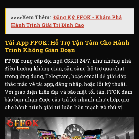
>>>>Xem Thêm:
Đăng Ký FFOK - Khám Phá
Hành Trình Giải Trí Đỉnh Cao
Tải App FFOK: Hỗ Trợ Tận Tâm Cho Hành
Trình Không Gián Đoạn
FFOK
cung cấp đội ngũ CSKH 24/7, như những nhà
điều hướng không gian, sẵn sàng hỗ trợ qua chat
trong ứng dụng, Telegram, hoặc email để giải đáp
thắc mắc về tải app, đăng nhập, hoặc lỗi kỹ thuật.
Với giao diện hiện đại và bảo mật tối tân, FFOK đảm
bảo bạn nhận được câu trả lời nhanh như chớp, giữ
cho hành trình giải trí luôn liền mạch và thú vị.